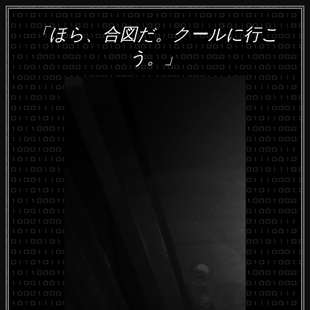
「ほら、合図だ。クールに行こ
う。」